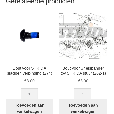
Gerelateerde producten
Bout voor STRIDA
Bout voor Snelspanner
slagpen verbinding (274)
tbv STRIDA stuur (262-1)
€
3,00
€
3,00
Bout
Bout
voor
voor
STRIDA
Snelspanner
Toevoegen aan
Toevoegen aan
slagpen
tbv
winkelwagen
winkelwagen