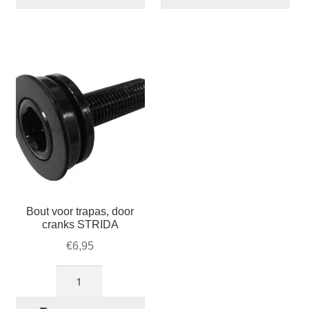
verbinding
STRIDA
(274)
stuur
aantal
(262-
1)
aantal
Bout voor trapas, door
cranks STRIDA
€
6,95
Bout
voor
trapas,