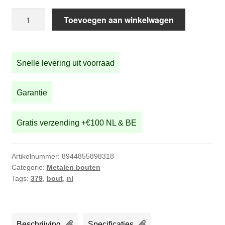
Bout
Toevoegen aan winkelwagen
achteras
STRIDA
(linkerzijde)
Snelle levering uit voorraad
aantal
Garantie
Gratis verzending +€100 NL & BE
Artikelnummer:
8944855898318
Categorie:
Metalen bouten
Tags:
379
,
bout
,
nl
Beschrijving
Specificaties