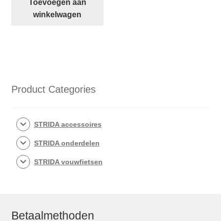
Toevoegen aan
door
winkelwagen
cranks
STRIDA
aantal
Product Categories
STRIDA accessoires
STRIDA onderdelen
STRIDA vouwfietsen
Betaalmethoden