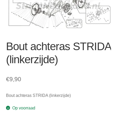
Zakelijk
uitvou
Winkelwagen
SALE
Bout achteras STRIDA
(linkerzijde)
€
9,90
Bout achteras STRIDA (linkerzijde)
Op voorraad