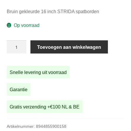
Bruin gekleurde 16 inch STRIDA spatborden
Op voorraad
Bruin
Toevoegen aan winkelwagen
gekleurde
16
inch
Snelle levering uit voorraad
STRIDA
spatborden
aantal
Garantie
Gratis verzending +€100 NL & BE
Artikelnummer:
8944855900158