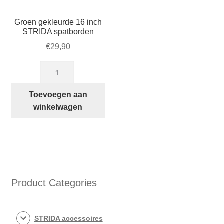
Groen gekleurde 16 inch
STRIDA spatborden
€
29,90
Groen
gekleurde
16
Toevoegen aan
inch
winkelwagen
STRIDA
spatborden
aantal
Product Categories
STRIDA accessoires