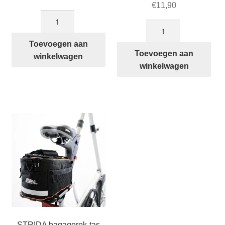
€
11,90
16
Schroeven
inch
en
Spatlap
Toevoegen aan
afstandhoudertjes
Toevoegen aan
/
winkelwagen
voor
winkelwagen
mudguard
STRIDA
STRIDA
Spatborden
aantal
aantal
STRIDA bagagerek-tas