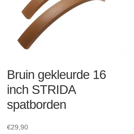
Zakelijk
uitvou
Winkelwagen
SALE
Bruin gekleurde 16
inch STRIDA
spatborden
€
29,90