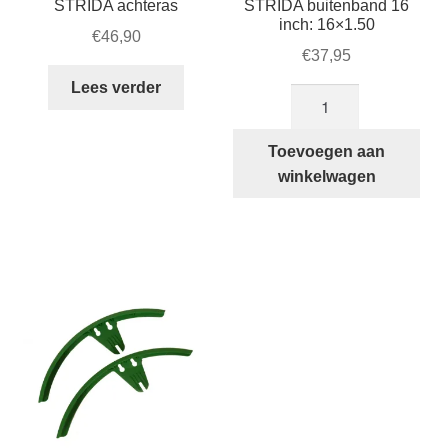
STRIDA achteras
STRIDA buitenband 16
inch: 16×1.50
€
46,90
€
37,95
Lees verder
STRIDA
buitenband
16
Toevoegen aan
inch:
winkelwagen
16×1.50
aantal