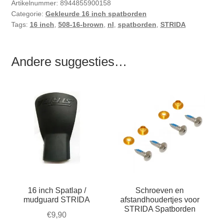
Artikelnummer:
8944855900158
Categorie:
Gekleurde 16 inch spatborden
Tags:
16 inch
,
508-16-brown
,
nl
,
spatborden
,
STRIDA
Andere suggesties…
16 inch Spatlap /
Schroeven en
mudguard STRIDA
afstandhoudertjes voor
STRIDA Spatborden
€
9,90