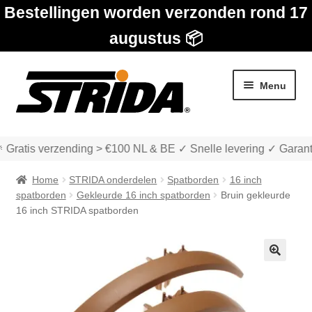
Bestellingen worden verzonden rond 17
augustus 📦
Ga
Ga
Menu
door
naar
naar
de
navigatie
inhoud
 Gratis verzending > €100 NL & BE ✓ Snelle levering ✓ Garant
Home
STRIDA onderdelen
Spatborden
16 inch
spatborden
Gekleurde 16 inch spatborden
Bruin gekleurde
16 inch STRIDA spatborden
Subme
Winkel
uitvou
🔍
Subme
Over STRIDA
uitvou
Subme