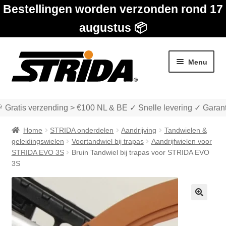
Bestellingen worden verzonden rond 17
augustus 📦
Ga
Ga
Menu
door
naar
naar
de
navigatie
inhoud
 Gratis verzending > €100 NL & BE ✓ Snelle levering ✓ Garant
Home
STRIDA onderdelen
Aandrijving
Tandwielen &
geleidingswielen
Voortandwiel bij trapas
Aandrijfwielen voor
STRIDA EVO 3S
Bruin Tandwiel bij trapas voor STRIDA EVO
3S
Subme
Winkel
uitvou
Subme
Over STRIDA
🔍
uitvou
Subme