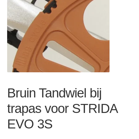
Zakelijk
uitvou
Winkelwagen
SALE
Bruin Tandwiel bij
trapas voor STRIDA
EVO 3S