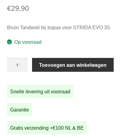
€
29,90
Bruin Tandwiel bij trapas voor STRIDA EVO 3S
Op voorraad
Bruin
Toevoegen aan winkelwagen
Tandwiel
bij
trapas
Snelle levering uit voorraad
voor
STRIDA
EVO
Garantie
3S
aantal
Gratis verzending +€100 NL & BE