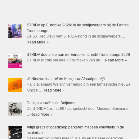
STRIDA op Eurobike 2026: in de schijnwerpers bij de Fahrstil
Trendlounge
De SX Red Devil van STRIDA stond in de schijnwerpers …
Read More »
STRIDA doet mee aan de Eurobike fahrstil Trendlounge 2026
STRIDA is trots om deel uit te maken van de …
Read More »
🎉 Nieuwe feature! 🚲 Kies jouw Afhaalpunt 📦
Hallo allemaal! We zijn verheugd om een fantastische nieuwe
functie …
Read More »
Design vouwfiets in Boijmans
De STRIDA 1 is in 1987 aangekocht door Museum Boijmans
…
Read More »
Altijd gratis of goedkoop parkeren met een vouwfiets in de
achterbak!
Neem een vouwfiets mee in je auto en parkeer goedkoop …