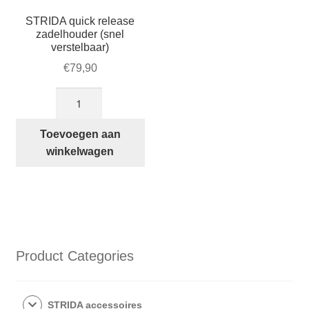
STRIDA quick release
zadelhouder (snel
verstelbaar)
€
79,90
STRIDA
quick
release
Toevoegen aan
zadelhouder
winkelwagen
(snel
verstelbaar)
aantal
Product Categories
STRIDA accessoires