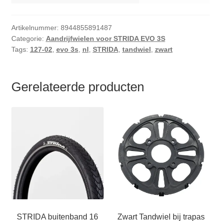
Artikelnummer:
8944855891487
Categorie:
Aandrijfwielen voor STRIDA EVO 3S
Tags:
127-02
,
evo 3s
,
nl
,
STRIDA
,
tandwiel
,
zwart
Gerelateerde producten
STRIDA buitenband 16
Zwart Tandwiel bij trapas