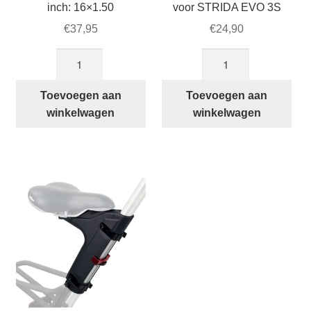
inch: 16×1.50
voor STRIDA EVO 3S
€
37,95
€
24,90
STRIDA
Zwart
buitenband
Tandwiel
16
bij
Toevoegen aan
Toevoegen aan
inch:
trapas
winkelwagen
winkelwagen
16×1.50
voor
aantal
STRIDA
EVO
3S
aantal