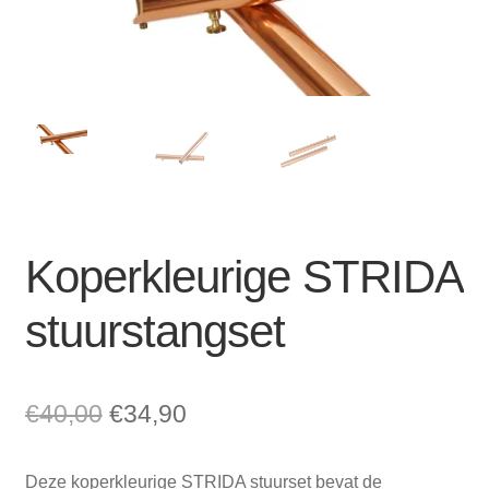
Zakelijk
uitvou
Winkelwagen
SALE
Koperkleurige STRIDA
stuurstangset
Oorspronkelijke
Huidige
€
40,00
€
34,90
prijs
prijs
Deze koperkleurige STRIDA stuurset bevat de