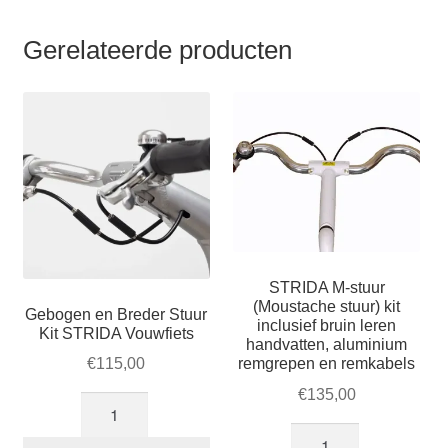
Gerelateerde producten
STRIDA M-stuur
(Moustache stuur) kit
Gebogen en Breder Stuur
inclusief bruin leren
Kit STRIDA Vouwfiets
handvatten, aluminium
remgrepen en remkabels
€
115,00
€
135,00
Gebogen
en
STRIDA