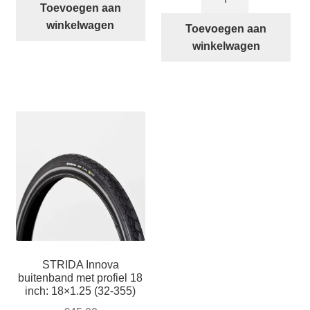
Breder
M-
Toevoegen aan
Stuur
stuur
winkelwagen
Toevoegen aan
Kit
(Moustache
winkelwagen
STRIDA
stuur)
Vouwfiets
kit
aantal
inclusief
bruin
leren
handvatten,
aluminium
remgrepen
en
remkabels
aantal
STRIDA Innova
buitenband met profiel 18
inch: 18×1.25 (32-355)