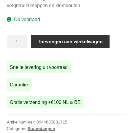
was:
is:
vergrendelknoppen en klembouten.
€40,00.
€34,90.
Op voorraad
Koperkleurige
Toevoegen aan winkelwagen
STRIDA
stuurstangset
aantal
Snelle levering uit voorraad
Garantie
Gratis verzending +€100 NL & BE
Artikelnummer:
8944855891715
Categorie:
Stuurstangen