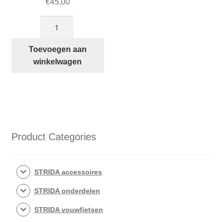
€
45,00
STRIDA
Innova
buitenband
Toevoegen aan
met
winkelwagen
profiel
18
inch:
18×1.25
(32-
355)
Product Categories
aantal
STRIDA accessoires
STRIDA onderdelen
STRIDA vouwfietsen