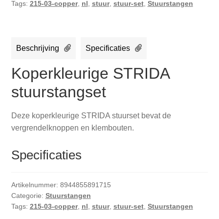
Tags:
215-03-copper
,
nl
,
stuur
,
stuur-set
,
Stuurstangen
Beschrijving
Specificaties
Koperkleurige STRIDA
stuurstangset
Deze koperkleurige STRIDA stuurset bevat de
vergrendelknoppen en klembouten.
Specificaties
Artikelnummer:
8944855891715
Categorie:
Stuurstangen
Tags:
215-03-copper
,
nl
,
stuur
,
stuur-set
,
Stuurstangen