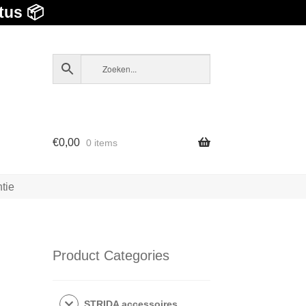
tus 📦
€
0,00
0 items
tie
Product Categories
STRIDA accessoires