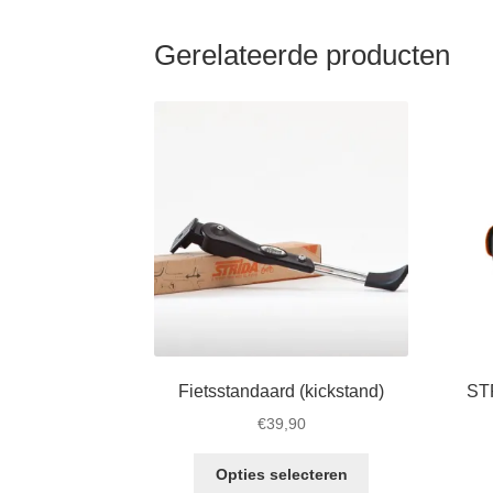
Gerelateerde producten
Fietsstandaard (kickstand)
STR
€
39,90
Dit
Opties selecteren
product