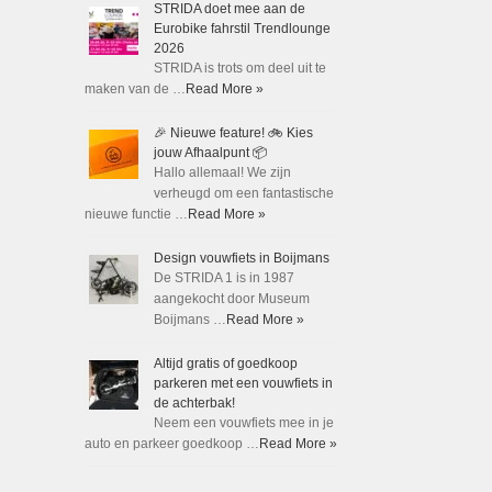
STRIDA doet mee aan de
Eurobike fahrstil Trendlounge
2026
STRIDA is trots om deel uit te
maken van de …
Read More »
🎉 Nieuwe feature! 🚲 Kies
jouw Afhaalpunt 📦
Hallo allemaal! We zijn
verheugd om een fantastische
nieuwe functie …
Read More »
Design vouwfiets in Boijmans
De STRIDA 1 is in 1987
aangekocht door Museum
Boijmans …
Read More »
Altijd gratis of goedkoop
parkeren met een vouwfiets in
de achterbak!
Neem een vouwfiets mee in je
auto en parkeer goedkoop …
Read More »