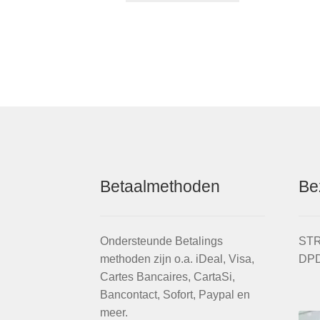
heeft
meerdere
variaties.
Deze
optie
kan
gekozen
worden
op
de
productpagina
Betaalmethoden
Be
Ondersteunde Betalings
STR
methoden zijn o.a. iDeal, Visa,
DPD
Cartes Bancaires, CartaSi,
Bancontact, Sofort, Paypal en
meer.