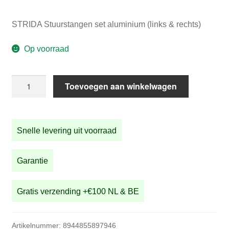
STRIDA Stuurstangen set aluminium (links & rechts)
Op voorraad
STRIDA
Toevoegen aan winkelwagen
Stuurstangen
set
aluminium
Snelle levering uit voorraad
(links
&
rechts)
Garantie
aantal
Gratis verzending +€100 NL & BE
Artikelnummer:
8944855897946