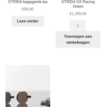
STRIDA bagagerek-tas
STRIDA SX Racing
Green
€
59,90
€
1.299,00
Lees verder
STRIDA
SX
Racing
Toevoegen aan
Green
winkelwagen
aantal