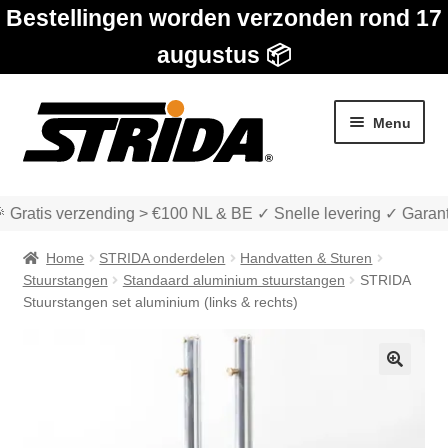
Bestellingen worden verzonden rond 17
augustus 📦
Ga
Ga
Menu
door
naar
naar
de
navigatie
inhoud
 Gratis verzending > €100 NL & BE ✓ Snelle levering ✓ Garant
Home
STRIDA onderdelen
Handvatten & Sturen
Stuurstangen
Standaard aluminium stuurstangen
STRIDA
Stuurstangen set aluminium (links & rechts)
Subme
Winkel
uitvou
🔍
Subme
Over STRIDA
uitvou
Subme