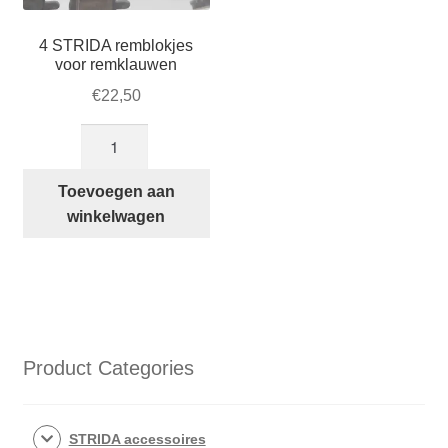
4 STRIDA remblokjes
voor remklauwen
€
22,50
4
STRIDA
remblokjes
Toevoegen aan
voor
winkelwagen
remklauwen
aantal
Product Categories
STRIDA accessoires