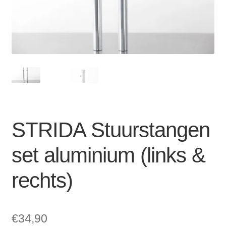
Zakelijk
uitvou
Winkelwagen
SALE
STRIDA Stuurstangen
set aluminium (links &
rechts)
€
34,90