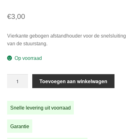
€
3,00
Vierkante gebogen afstandhouder voor de snelsluiting
van de stuurstang.
Op voorraad
Vierkante
Toevoegen aan winkelwagen
gebogen
afstandhouder
215-
Snelle levering uit voorraad
09
aantal
Garantie