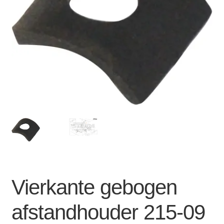
Zakelijk
uitvou
Winkelwagen
SALE
Vierkante gebogen
afstandhouder 215-09