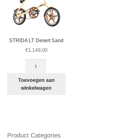
gek
wor
op
de
prod
STRIDA LT Desert Sand
€
1.149,00
STRIDA
LT
Desert
Toevoegen aan
Sand
winkelwagen
aantal
Product Categories