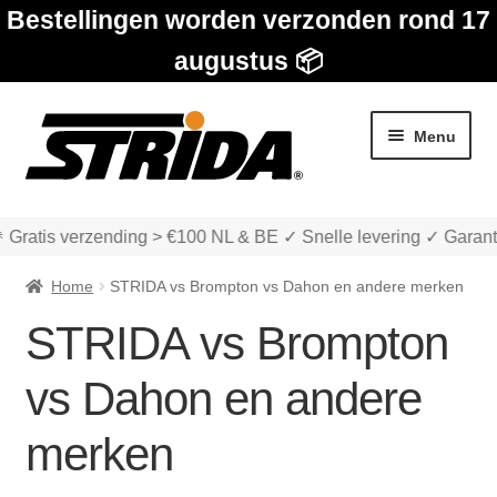
Bestellingen worden verzonden rond 17
augustus 📦
Ga
Ga
Menu
door
naar
naar
de
navigatie
inhoud
 Gratis verzending > €100 NL & BE ✓ Snelle levering ✓ Garant
Home
STRIDA vs Brompton vs Dahon en andere merken
STRIDA vs Brompton
Subme
Winkel
vs Dahon en andere
uitvou
Subme
merken
Over STRIDA
uitvou
Subme