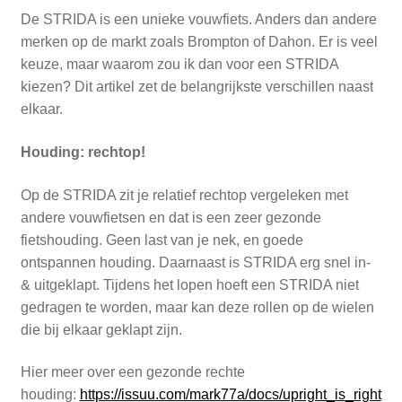
Zakelijk
De STRIDA is een unieke vouwfiets. Anders dan andere
uitvou
merken op de markt zoals Brompton of Dahon. Er is veel
Winkelwagen
keuze, maar waarom zou ik dan voor een STRIDA
kiezen? Dit artikel zet de belangrijkste verschillen naast
SALE
elkaar.
Houding: rechtop!
Op de STRIDA zit je relatief rechtop vergeleken met
andere vouwfietsen en dat is een zeer gezonde
fietshouding. Geen last van je nek, en goede
ontspannen houding. Daarnaast is STRIDA erg snel in-
& uitgeklapt. Tijdens het lopen hoeft een STRIDA niet
gedragen te worden, maar kan deze rollen op de wielen
die bij elkaar geklapt zijn.
Hier meer over een gezonde rechte
houding:
https://issuu.com/mark77a/docs/upright_is_right