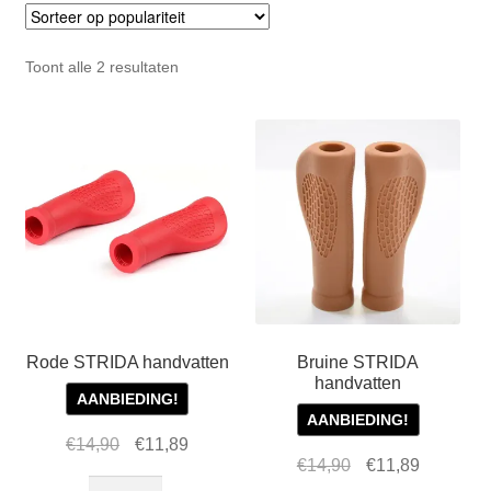
Zakelijk
uitvou
Winkelwagen
Gesorteerd
Toont alle 2 resultaten
op
populariteit
SALE
Rode STRIDA handvatten
Bruine STRIDA
handvatten
AANBIEDING!
AANBIEDING!
Oorspronkelijke
Huidige
€
14,90
€
11,89
Oorspronkelijke
Huidige
€
14,90
€
11,89
prijs
prijs
Rode