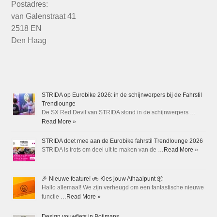
Postadres:
van Galenstraat 41
2518 EN
Den Haag
STRIDA op Eurobike 2026: in de schijnwerpers bij de Fahrstil
Trendlounge
De SX Red Devil van STRIDA stond in de schijnwerpers …
Read More »
STRIDA doet mee aan de Eurobike fahrstil Trendlounge 2026
STRIDA is trots om deel uit te maken van de …
Read More »
🎉 Nieuwe feature! 🚲 Kies jouw Afhaalpunt 📦
Hallo allemaal! We zijn verheugd om een fantastische nieuwe
functie …
Read More »
Design vouwfiets in Boijmans