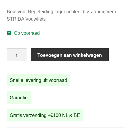
Bout voor Begeleiding lager achter t.b.v. aandrijfriem
STRIDA Vouwfiets
Op voorraad
Bout
Toevoegen aan winkelwagen
voor
Begeleiding
lager
Snelle levering uit voorraad
achter
t.b.v.
aandrijfriem
Garantie
STRIDA
Vouwfiets
Gratis verzending +€100 NL & BE
aantal