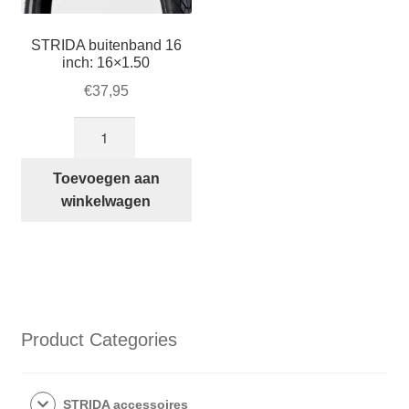
STRIDA buitenband 16
inch: 16×1.50
€
37,95
STRIDA
buitenband
16
Toevoegen aan
inch:
winkelwagen
16×1.50
aantal
Product Categories
STRIDA accessoires