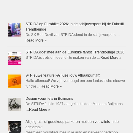
STRIDA op Eurobike 2026: in de schijnwerpers bij de Fahrstil
Trendlounge
De SX Red Devil van STRIDA stond in de schijnwerpers …
Read More »
STRIDA doet mee aan de Eurobike fahrstil Trendlounge 2026
STRIDA is trots om deel uit te maken van de …
Read More »
🎉 Nieuwe feature! 🚲 Kies jouw Afhaalpunt 📦
Hallo allemaal! We zijn verheugd om een fantastische nieuwe
functie …
Read More »
Design vouwfiets in Boijmans
De STRIDA 1 is in 1987 aangekocht door Museum Boijmans
…
Read More »
Altijd gratis of goedkoop parkeren met een vouwfiets in de
achterbak!
Neem een vouwfiets mee in je auto en parkeer goedkoop …