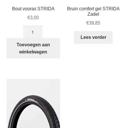
Bout vooras STRIDA
Bruin comfort gel STRIDA
Zadel
€
3,00
€
39,85
Bout
vooras
Lees verder
STRIDA
Toevoegen aan
aantal
winkelwagen