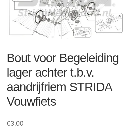
Zakelijk
uitvou
Winkelwagen
SALE
Bout voor Begeleiding
lager achter t.b.v.
aandrijfriem STRIDA
Vouwfiets
€
3,00