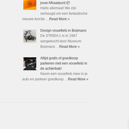
jouw Afhaalpunt 📦
Hallo allemaal! We zijn
verheugd om een fantastische
nieuwe functie …
Read More »
Design vouwfiets in Boijmans
De STRIDA 1 is in 1987
aangekocht door Museum
Boijmans …
Read More »
Altijd gratis of goedkoop
parkeren met een vouwfiets in
de achterbak!
Neem een vouwfiets mee in je
auto en parkeer goedkoop …
Read More »