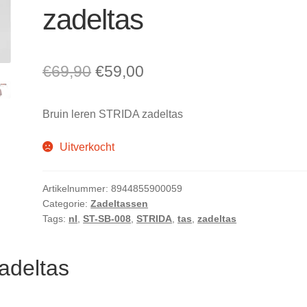
zadeltas
Oorspronkelijke
Huidige
€
69,90
€
59,00
prijs
prijs
Bruin leren STRIDA zadeltas
was:
is:
€69,90.
€59,00.
Uitverkocht
Artikelnummer:
8944855900059
Categorie:
Zadeltassen
Tags:
nl
,
ST-SB-008
,
STRIDA
,
tas
,
zadeltas
adeltas