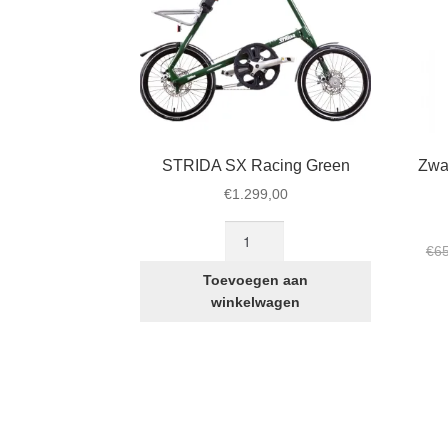
STRIDA SX Racing Green
Zwa
€
1.299,00
STRIDA
€
6
SX
Racing
Toevoegen aan
Green
winkelwagen
aantal