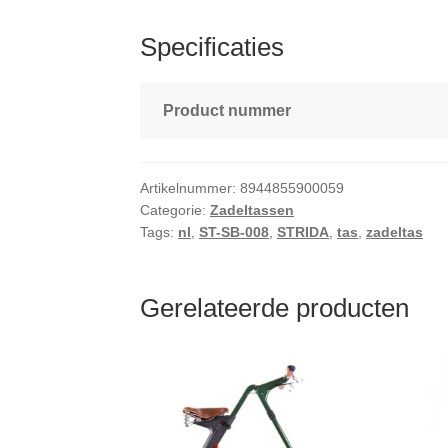
Specificaties
Product nummer
Artikelnummer:
8944855900059
Categorie:
Zadeltassen
Tags:
nl
,
ST-SB-008
,
STRIDA
,
tas
,
zadeltas
Gerelateerde producten