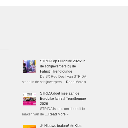
worden
op
de
productpagina
STRIDA op Eurobike 2026: in
de schijnwerpers bij de
Fahrstil Trendlounge
De SX Red Devil van STRIDA
stond in de schijnwerpers …
Read More »
STRIDA doet mee aan de
Eurobike fahrstil Trendlounge
2026
STRIDA is trots om deel uit te
maken van de …
Read More »
🎉 Nieuwe feature! 🚲 Kies