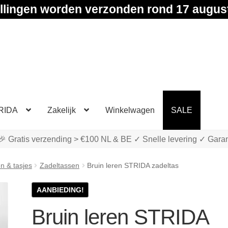
llingen worden verzonden rond 17 augus
RIDA
Zakelijk
Winkelwagen
SALE
🎉 Gratis verzending > €100 NL & BE ✓ Snelle levering ✓ Garan
n & tasjes
Zadeltassen
Bruin leren STRIDA zadeltas
AANBIEDING!
Bruin leren STRIDA