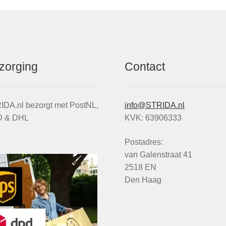
gekozen
worden
op
de
productpagina
zorging
Contact
IDA.nl bezorgt met PostNL,
info@STRIDA.nl
 & DHL
KVK: 63906333
Postadres:
van Galenstraat 41
2518 EN
Den Haag