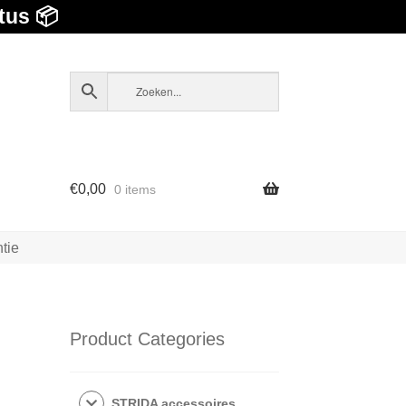
tus 📦
€
0,00
0 items
tie
Product Categories
STRIDA accessoires