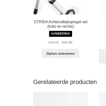
STRIDA Achteruitkijkspiegel set
(links en rechts)
AANBIEDING!
Oorspronkelijke
Huidige
€
49,90
€
44,90
prijs
prijs
Dit
was:
is:
Opties selecteren
product
€49,90.
€44,90.
heeft
meerdere
variaties.
Deze
Gerelateerde producten
optie
kan
gekozen
worden
op