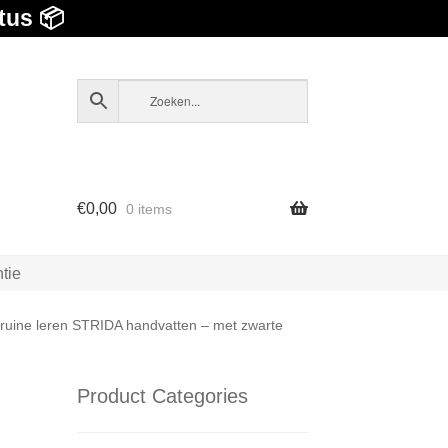
tus 📦
€
0,00
0 items
tie
ruine leren STRIDA handvatten – met zwarte
Product Categories