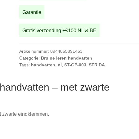
met
zwarte
Garantie
eindklemmen
aantal
Gratis verzending +€100 NL & BE
Artikelnummer:
8944855891463
Categorie:
Bruine leren handvatten
Tags:
handvatten
,
nl
,
ST-GP-003
,
STRIDA
handvatten – met zwarte
et zwarte eindklemmen.