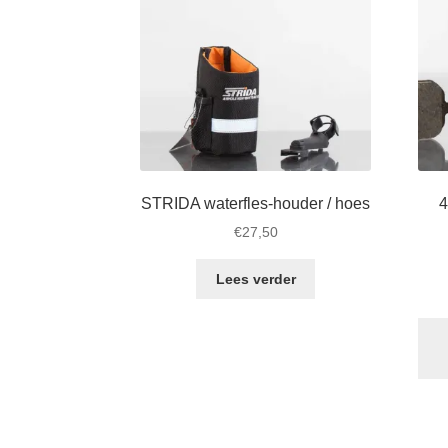
de
productpagina
STRIDA waterfles-houder / hoes
4
€
27,50
Lees verder