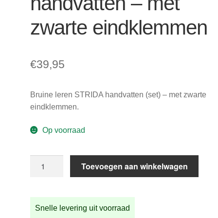
handvatten – met
zwarte eindklemmen
€
39,95
Bruine leren STRIDA handvatten (set) – met zwarte
eindklemmen.
Op voorraad
Bruine
Toevoegen aan winkelwagen
leren
STRIDA
handvatten
Snelle levering uit voorraad
-