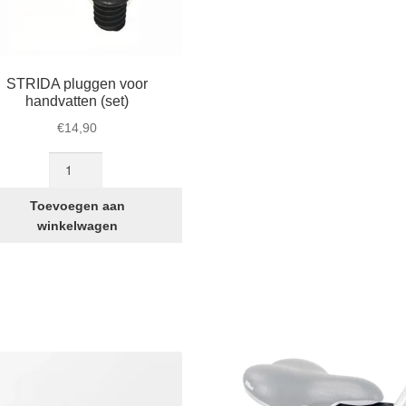
STRIDA pluggen voor
handvatten (set)
€
14,90
STRIDA
pluggen
voor
Toevoegen aan
handvatten
winkelwagen
(set)
aantal