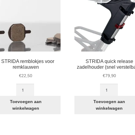
 STRIDA remblokjes voor
STRIDA quick release
remklauwen
zadelhouder (snel verstelb
€
22,50
€
79,90
4
STRIDA
STRIDA
quick
remblokjes
release
Toevoegen aan
Toevoegen aan
voor
zadelhouder
winkelwagen
winkelwagen
remklauwen
(snel
aantal
verstelbaar)
aantal