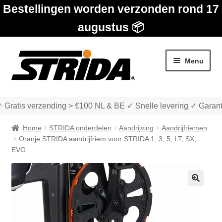
Bestellingen worden verzonden rond 17
augustus 📦
Ga
Ga
Menu
door
naar
naar
de
navigatie
inhoud
 Gratis verzending > €100 NL & BE ✓ Snelle levering ✓ Garant
Home
STRIDA onderdelen
Aandrijving
Aandrijfriemen
Oranje STRIDA aandrijfriem voor STRIDA 1, 3, 5, LT, SX,
EVO
Subme
Winkel
uitvou
🔍
Subme
Over STRIDA
uitvou
Subme