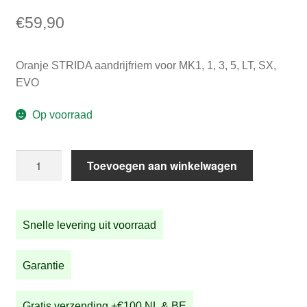
€
59,90
Oranje STRIDA aandrijfriem voor MK1, 1, 3, 5, LT, SX,
EVO
Op voorraad
Oranje
Toevoegen aan winkelwagen
STRIDA
aandrijfriem
voor
Snelle levering uit voorraad
STRIDA
1,
3,
Garantie
5,
LT,
Gratis verzending +€100 NL & BE