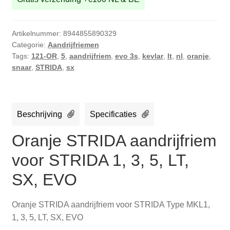
SX,
EVO
aantal
Artikelnummer:
8944855890329
Categorie:
Aandrijfriemen
Tags:
121-OR
,
5
,
aandrijfriem
,
evo 3s
,
kevlar
,
lt
,
nl
,
oranje
,
snaar
,
STRIDA
,
sx
Beschrijving
Specificaties
Oranje STRIDA aandrijfriem
voor STRIDA 1, 3, 5, LT,
SX, EVO
Oranje STRIDA aandrijfriem voor STRIDA Type MKL1,
1, 3, 5, LT, SX, EVO