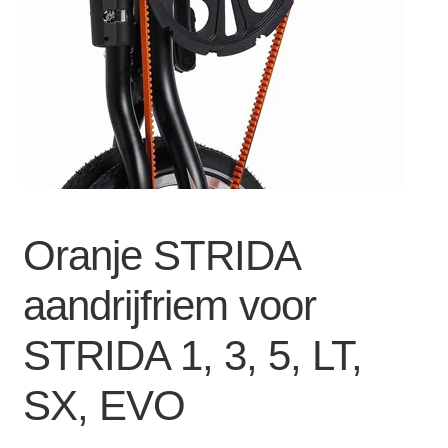
Zakelijk
uitvou
Winkelwagen
SALE
Oranje STRIDA
aandrijfriem voor
STRIDA 1, 3, 5, LT,
SX, EVO