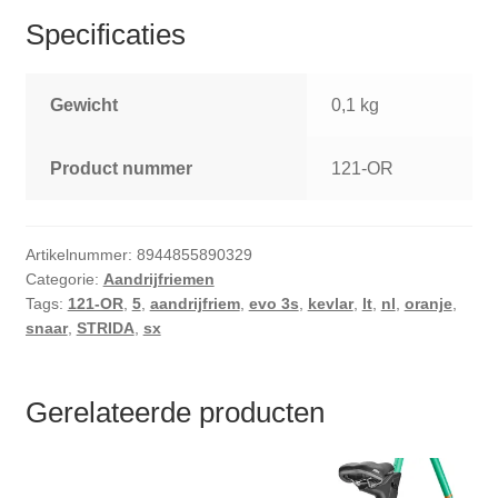
Specificaties
Gewicht
0,1 kg
Product nummer
121-OR
Artikelnummer:
8944855890329
Categorie:
Aandrijfriemen
Tags:
121-OR
,
5
,
aandrijfriem
,
evo 3s
,
kevlar
,
lt
,
nl
,
oranje
,
snaar
,
STRIDA
,
sx
Gerelateerde producten