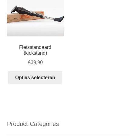
Fietsstandaard
(kickstand)
€
39,90
Dit
Opties selecteren
product
heeft
meerdere
variaties.
Deze
optie
Product Categories
kan
gekozen