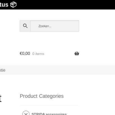
tus 📦
€
0,00
0 items
tie
t
Product Categories
STRIDA accessoires