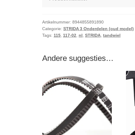
Artikelnummer:
8944855891890
Categorie:
STRIDA 3 Onderdelen (oud model)
Tags:
115
,
117-02
,
nl
,
STRIDA
,
tandwiel
Andere suggesties…