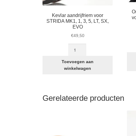
O
Kevlar aandrijfriem voor
vo
STRIDA MK1, 1, 3, 5, LT, SX,
EVO
€
49,50
Kevlar
aandrijfriem
voor
Toevoegen aan
STRIDA
winkelwagen
MK1,
1,
3,
5,
Gerelateerde producten
LT,
SX,
EVO
aantal