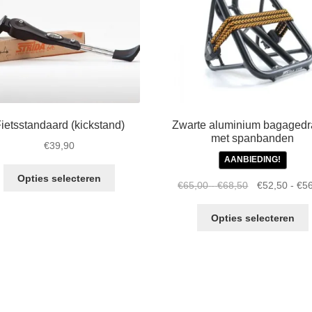
ietsstandaard (kickstand)
Zwarte aluminium bagagedr
met spanbanden
€
39,90
AANBIEDING!
Dit
Opties selecteren
Prijsklasse:
Oorspronkelij
€
65,00
-
€
68,50
€
52,50
-
€
5
product
€65,00
prijs
heeft
D
tot
was:
meerdere
Opties selecteren
€68,50
€65,00
variaties.
h
-
Deze
€68,50Prijskl
optie
v
€65,00
kan
tot
gekozen
o
€68,50.
worden