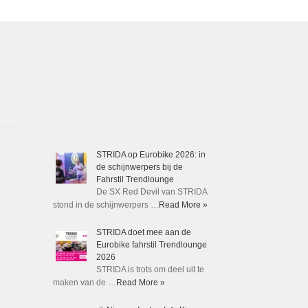
kan
gekozen
worden
op
de
productpagina
STRIDA op Eurobike 2026: in
de schijnwerpers bij de
Fahrstil Trendlounge
De SX Red Devil van STRIDA
stond in de schijnwerpers …
Read More »
STRIDA doet mee aan de
Eurobike fahrstil Trendlounge
2026
STRIDA is trots om deel uit te
maken van de …
Read More »