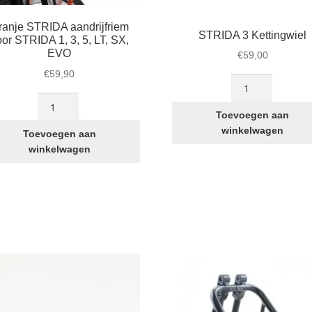
ranje STRIDA aandrijfriem
STRIDA 3 Kettingwiel
or STRIDA 1, 3, 5, LT, SX,
EVO
€
59,00
€
59,90
STRIDA
3
Oranje
Kettingwiel
STRIDA
Toevoegen aan
aantal
aandrijfriem
winkelwagen
Toevoegen aan
voor
winkelwagen
STRIDA
1,
3,
5,
LT,
SX,
EVO
aantal