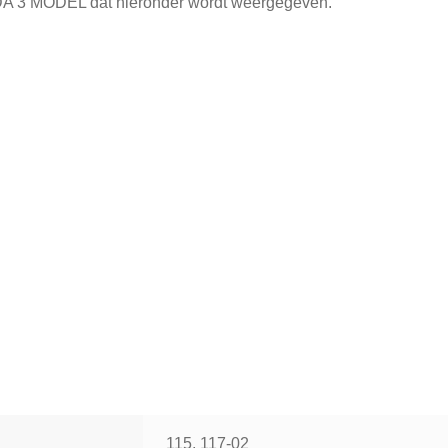
IDA 3 MODEL dat hieronder wordt weergegeven.
115, 117-02