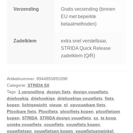
Verzending
Gratis verzending (binnen
EU met beperkte
betaalmethoden)
Zadelklem
extra snel verstelbaar,
STRIDA Quick Release
zadelklem (Q/R)
Artikelnummer:
8944855891098
Categorie:
STRIDA SX
Tags:
1 versnelling
,
design fiets
,
design vouwfiets
,
driehoekig
,
driehoekige
,
driehoekige vouwfiets
,
fiets
,
kopen
,
lichtgewicht
,
nieuw
,
nl
,
opvouwbare fiets
,
Plooibare fiets
,
Plooifiets
,
plooifiets kopen
,
plooifietsen
kopen
,
STRIDA
,
STRIDA design vouwfiets
,
sx
,
te koop
,
unieke vouwfiets
,
vouwfiets
,
vouwfiets kopen
,
vouwfietsen
,
vouwfietsen kopen
,
vouwfietsenwinkel
,