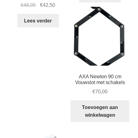
Oorspronkelijke
Huidige
€
48,95
€
42,50
prijs
prijs
was:
is:
Lees verder
€48,95.
€42,50.
AXA Newton 90 cm
Vouwslot met schakels
€
70,00
Toevoegen aan
winkelwagen