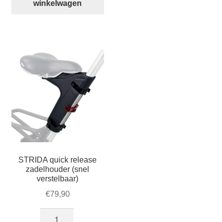
Green
winkelwagen
aantal
STRIDA quick release
zadelhouder (snel
verstelbaar)
€
79,90
STRIDA