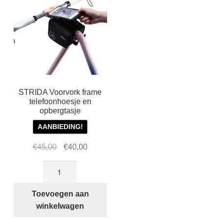
STRIDA Voorvork frame
telefoonhoesje en
opbergtasje
AANBIEDING!
Oorspronkelijke
Huidige
€
45,00
€
40,00
prijs
prijs
STRIDA
was:
is:
Voorvork
€45,00.
€40,00.
frame
Toevoegen aan
telefoonhoesje
winkelwagen
en