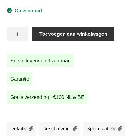
Op voorraad
STRIDA
Toevoegen aan winkelwagen
SX
Urban
Bronze
Snelle levering uit voorraad
aantal
Garantie
Gratis verzending +€100 NL & BE
Details
Beschrijving
Specificaties