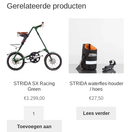
Gerelateerde producten
opbergtasje
aantal
STRIDA SX Racing
STRIDA waterfles-houder
Green
/ hoes
€
1.299,00
€
27,50
STRIDA
Lees verder
SX
Racing
Toevoegen aan