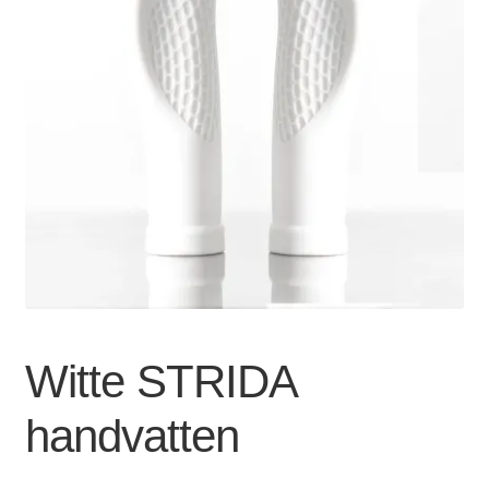
Zakelijk
uitvou
Winkelwagen
SALE
Witte STRIDA
handvatten