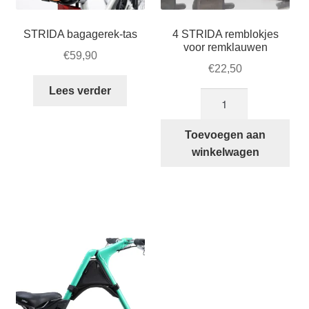
STRIDA bagagerek-tas
4 STRIDA remblokjes
voor remklauwen
€
59,90
€
22,50
Lees verder
4
STRIDA
remblokjes
Toevoegen aan
voor
winkelwagen
remklauwen
aantal