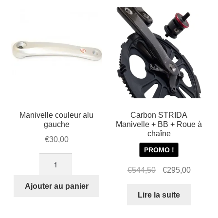
Mon compte et Support
popularité
enfant
le
menu
Panier
enfant
SOLDES
Manivelle couleur alu
Carbon STRIDA
gauche
Manivelle + BB + Roue à
chaîne
€
30,00
PROMO !
quantité
Le
Le
€
544,50
€
295,00
de
prix
prix
Manivelle
Ajouter au panier
initial
actuel
Lire la suite
couleur
était :
est :
alu