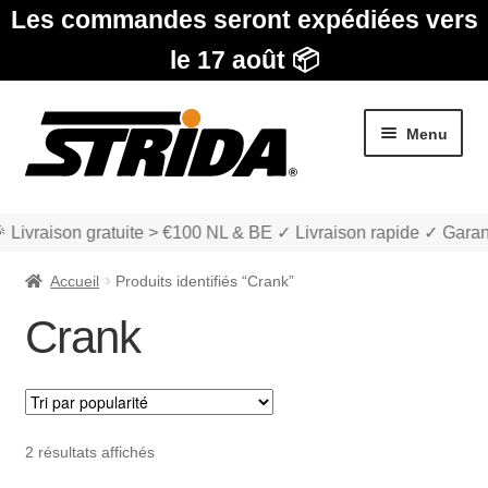
Les commandes seront expédiées vers
le 17 août 📦
Aller
Aller
Menu
à
au
la
contenu
navigation
 Livraison gratuite > €100 NL & BE ✓ Livraison rapide ✓ Garan
Accueil
Produits identifiés “Crank”
Crank
Les Modèles
Ouvrir
boutique
Trié
2 résultats affichés
le
par
menu
Ouvrir