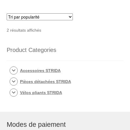
€544,50.
€295,00
gauche
Trié
2 résultats affichés
par
popularité
Product Categories
Accessoires STRIDA
Pièces détachées STRIDA
Vélos pliants STRIDA
Modes de paiement