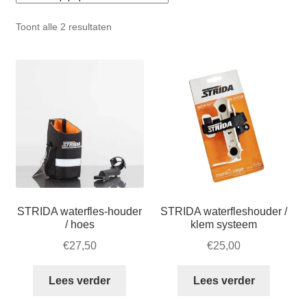
Zakelijk
uitvou
Gesorteerd
Toont alle 2 resultaten
Winkelwagen
op
populariteit
SALE
STRIDA waterfles-houder
STRIDA waterfleshouder /
/ hoes
klem systeem
€
27,50
€
25,00
Lees verder
Lees verder