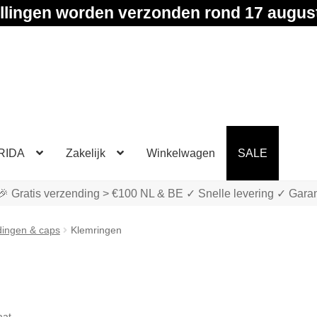
llingen worden verzonden rond 17 augus
RIDA
Zakelijk
Winkelwagen
SALE
🎉 Gratis verzending > €100 NL & BE ✓ Snelle levering ✓ Garan
dingen & caps
Klemringen
aat