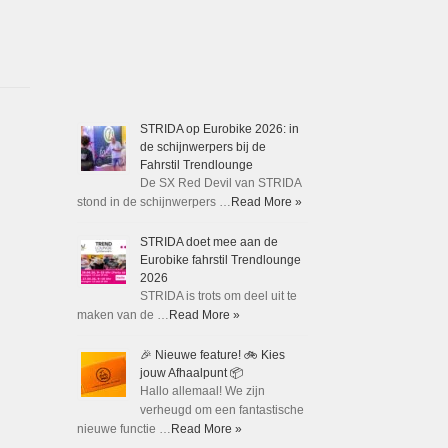
STRIDA op Eurobike 2026: in
de schijnwerpers bij de
Fahrstil Trendlounge
De SX Red Devil van STRIDA
stond in de schijnwerpers …
Read More »
STRIDA doet mee aan de
Eurobike fahrstil Trendlounge
2026
STRIDA is trots om deel uit te
maken van de …
Read More »
🎉 Nieuwe feature! 🚲 Kies
jouw Afhaalpunt 📦
Hallo allemaal! We zijn
verheugd om een fantastische
nieuwe functie …
Read More »