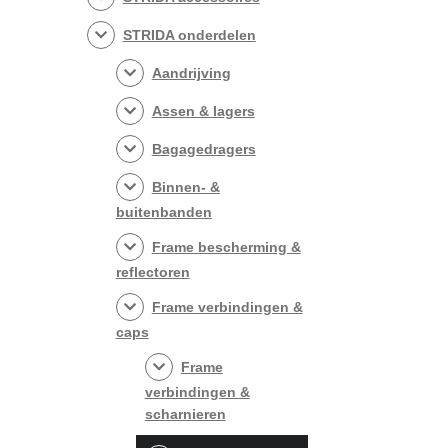
STRIDA onderdelen
Aandrijving
Assen & lagers
Bagagedragers
Binnen- &
buitenbanden
Frame bescherming &
reflectoren
Frame verbindingen &
caps
Frame
verbindingen &
scharnieren