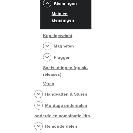
Klemringen
Metalen
klemringen
Kogelgewricht
Magneten
Pluggen
Snelsluitingen (quick-
releases)
Veren
Handvatten & Sturen
Montage onderdelen
onderdelen combinatie kits
Remonderdelen