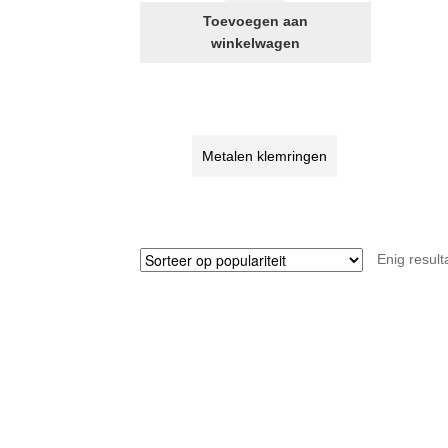
2
Toevoegen aan
zadelhouderklemmen
winkelwagen
voor
STRIDA
standaard
zadelhouder
aantal
Metalen klemringen
Enig result