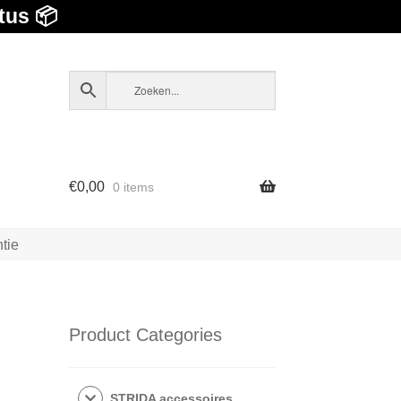
tus 📦
€
0,00
0 items
tie
Product Categories
STRIDA accessoires