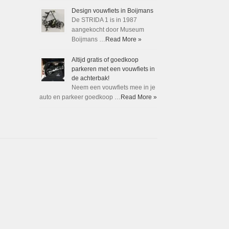
Design vouwfiets in Boijmans
De STRIDA 1 is in 1987
aangekocht door Museum
Boijmans …
Read More »
Altijd gratis of goedkoop
parkeren met een vouwfiets in
de achterbak!
Neem een vouwfiets mee in je
auto en parkeer goedkoop …
Read More »