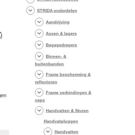
STRIDA onderdelen
Aandrijving
Assen & lagers
Bagagedragers
Binnen- &
buitenbanden
Frame bescherming &
reflectoren
Frame verbindingen &
gen
caps
Handvatten & Sturen
Handvatpluggen
Handvatten