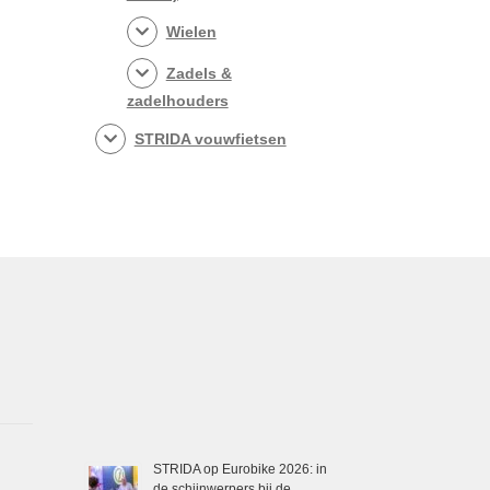
Wielen
Zadels &
zadelhouders
STRIDA vouwfietsen
STRIDA op Eurobike 2026: in
de schijnwerpers bij de