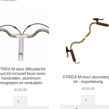
op
populariteit
RIDA M-stuur (Moustache
uur) kit inclusief bruin leren
STRIDA M-stuur stuurstan
handvatten, aluminium
kit – koperkleurig
remgrepen en remkabels
€
135,00
€
135,00
STRIDA
STRIDA
M-
M-
stuur