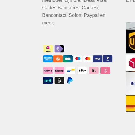
methoden zijn o.a. iDeal, Visa,
DPD
Cartes Bancaires, CartaSi,
Bancontact, Sofort, Paypal en
meer.