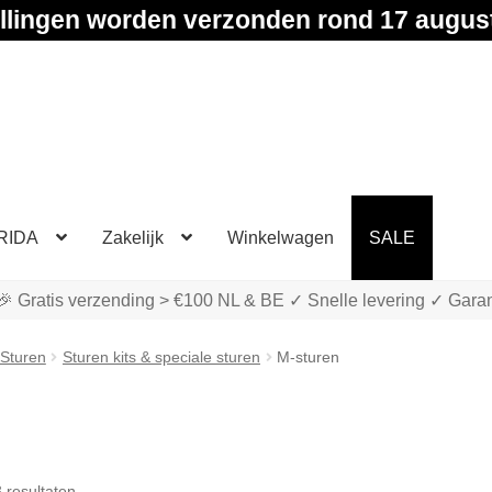
llingen worden verzonden rond 17 augus
RIDA
Zakelijk
Winkelwagen
SALE
🎉 Gratis verzending > €100 NL & BE ✓ Snelle levering ✓ Garan
 Sturen
Sturen kits & speciale sturen
M-sturen
Gesorteerd
3 resultaten