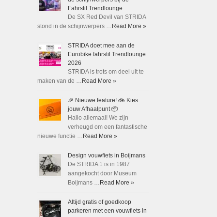
Fahrstil Trendlounge
De SX Red Devil van STRIDA
stond in de schijnwerpers …
Read More »
STRIDA doet mee aan de
Eurobike fahrstil Trendlounge
2026
STRIDA is trots om deel uit te
maken van de …
Read More »
🎉 Nieuwe feature! 🚲 Kies
jouw Afhaalpunt 📦
Hallo allemaal! We zijn
verheugd om een fantastische
nieuwe functie …
Read More »
Design vouwfiets in Boijmans
De STRIDA 1 is in 1987
aangekocht door Museum
Boijmans …
Read More »
Altijd gratis of goedkoop
parkeren met een vouwfiets in