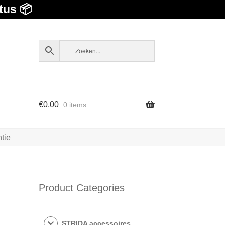
tus 📦
€
0,00
0 items
tie
Product Categories
STRIDA accessoires