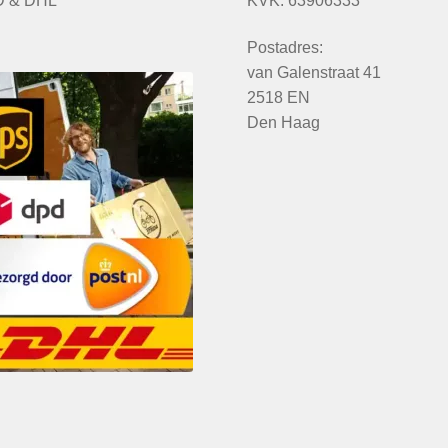
 & DHL
KVK: 63906333
Postadres:
van Galenstraat 41
2518 EN
Den Haag