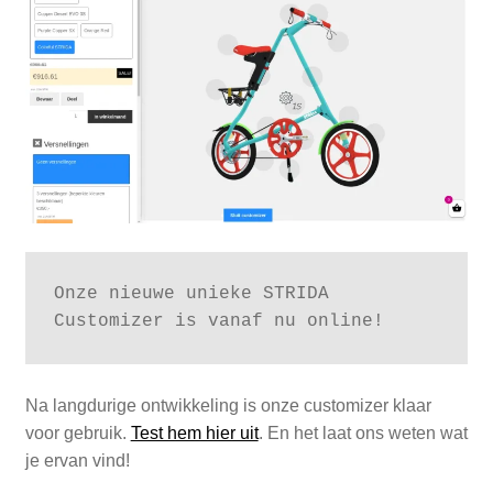
Zakelijk
uitvou
Winkelwagen
SALE
Onze nieuwe unieke STRIDA 
Customizer is vanaf nu online! 
Na langdurige ontwikkeling is onze customizer klaar
voor gebruik.
Test hem hier uit
. En het laat ons weten wat
je ervan vind!