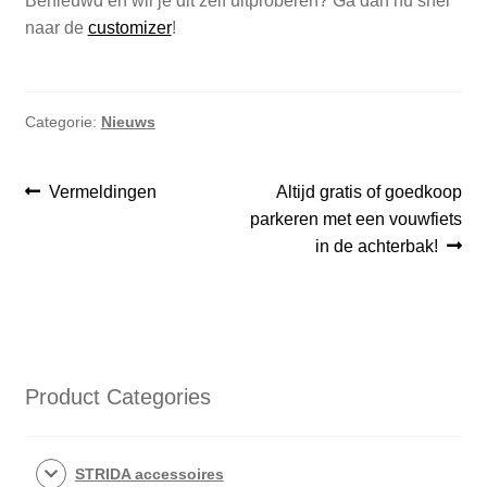
Benieuwd en wil je dit zelf uitproberen? Ga dan nu snel
naar de
customizer
!
Categorie:
Nieuws
Bericht
Vorig
Volgend
Vermeldingen
Altijd gratis of goedkoop
bericht:
bericht:
parkeren met een vouwfiets
navigatie
in de achterbak!
Product Categories
STRIDA accessoires