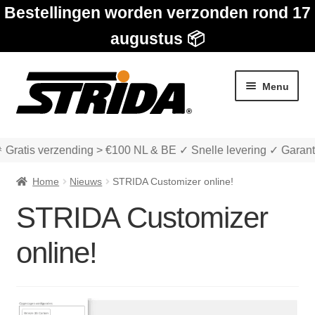
Bestellingen worden verzonden rond 17
augustus 📦
Ga
Ga
Menu
door
naar
naar
de
navigatie
inhoud
 Gratis verzending > €100 NL & BE ✓ Snelle levering ✓ Garant
Home
Nieuws
STRIDA Customizer online!
STRIDA Customizer
Subme
Winkel
online!
uitvou
Subme
Over STRIDA
uitvou
Subme